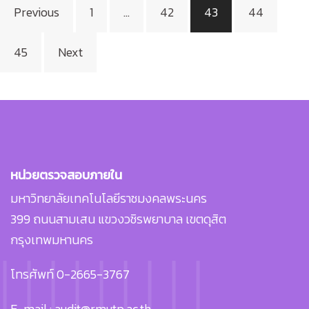
Posts
Previous
1
…
42
43
44
pagination
45
Next
หน่วยตรวจสอบภายใน
มหาวิทยาลัยเทคโนโลยีราชมงคลพระนคร
399 ถนนสามเสน แขวงวชิรพยาบาล เขตดุสิต
กรุงเทพมหานคร
โทรศัพท์ 0-2665-3767
E-mail : audit@rmutp.ac.th